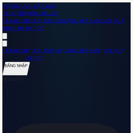
PHÒNG LẬP LUẬN IWQ
TRỰC TIẾP
BÓNG ĐÁ 24/7
TRANG CHỦ
LỊCH THI ĐẤU
BẢNG XẾP HẠNG
KẾT QUẢ
BÓNG ĐÁ
TIN TỨC
TRANG CHỦ
LỊCH THI ĐẤU
BẢNG XẾP HẠNG
KẾT QUẢ
BÓNG ĐÁ
TIN TỨC
ĐĂNG NHẬP
01/01/1970