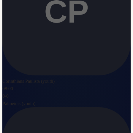
Corinthians Paulista (youth)
08:00
0
-
0
Palmeiras (youth)