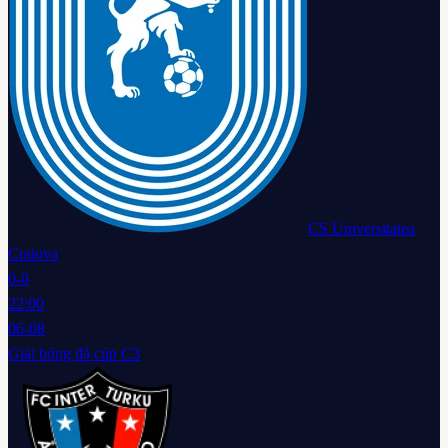
CS Universitatea
Craiova
0
-
0
22:00
06-08
Giải bóng đá cúp C3