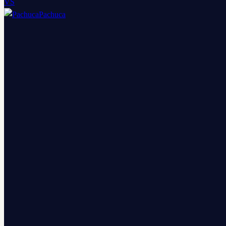
VS
Pachuca