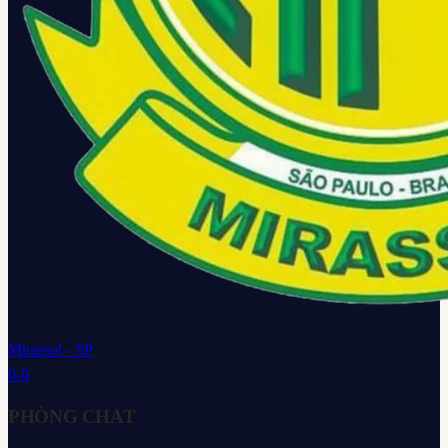
Mirassol - SP
0
-
0
PHÒNG CHAT