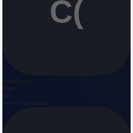
Cruzeiro (youth)
08:00
0
-
0
Vasco Da Gama (youth)