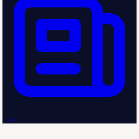
Tin tức