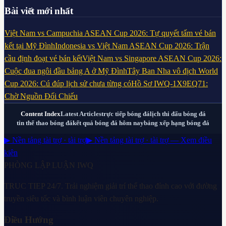
Bài viết mới nhất
Việt Nam vs Campuchia ASEAN Cup 2026: Tự quyết tấm vé bán
kết tại Mỹ Đình
Indonesia vs Việt Nam ASEAN Cup 2026: Trận
cầu định đoạt vé bán kết
Việt Nam vs Singapore ASEAN Cup 2026:
Cuộc đua ngôi đầu bảng A ở Mỹ Đình
Tây Ban Nha vô địch World
Cup 2026: Cú đúp lịch sử chưa từng có
Hồ Sơ IWQ-1X9EQ71:
Chờ Nguồn Đối Chiếu
Content Index
Latest Articles
trực tiếp bóng đá
lịch thi đấu bóng đá
tin thể thao bóng đá
kết quả bóng đá hôm nay
bảng xếp hạng bóng đá
▶ Nền tảng tài trợ · tài trợ
▶ Nền tảng tài trợ · tài trợ — Xem điều
kiện
PHÒNG LẬP LUẬN IWQ
TRUC TIEP 24/7
. Trải nghiệm giải trí thể thao đỉnh cao với đường
truyền siêu tốc và bình luận viên chuyên nghiệp.
Điều Hướng