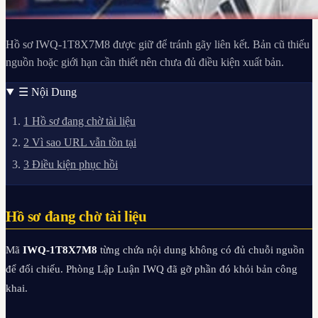
Hồ sơ IWQ-1T8X7M8 được giữ để tránh gãy liên kết. Bản cũ thiếu
nguồn hoặc giới hạn cần thiết nên chưa đủ điều kiện xuất bản.
☰
Nội Dung
1
Hồ sơ đang chờ tài liệu
2
Vì sao URL vẫn tồn tại
3
Điều kiện phục hồi
Hồ sơ đang chờ tài liệu
Mã
IWQ-1T8X7M8
từng chứa nội dung không có đủ chuỗi nguồn
để đối chiếu. Phòng Lập Luận IWQ đã gỡ phần đó khỏi bản công
khai.