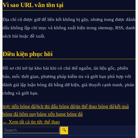
Vì sao URL vẫn tồn tại
Địa chỉ cũ được giữ để liên kết không bị gãy, nhưng trang được đánh
dấu không lập chỉ mục và không xuất hiện trong sitemap, RSS, danh
sách bài hoặc đề xuất.
Điều kiện phục hồi
Hồ sơ chỉ trở lại kho bài khi có chủ thể nguồn, tài liệu gốc, phiên
bản, mốc thời gian, phương pháp kiểm tra và giới hạn phù hợp với
đánh giá lập luận bóng đá bằng dữ kiện, giả thuyết cạnh tranh, phản
chứng và giới hạn.
trực tiếp bóng đá
lịch thi đấu bóng đá
tin thể thao bóng đá
kết quả
bóng đá hôm nay
bảng xếp hạng bóng đá
← Xem tất cả tin tức thể thao
🔍