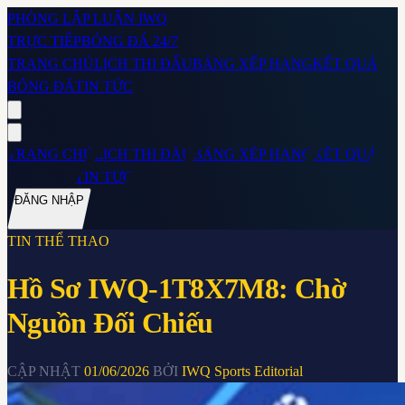
PHÒNG LẬP LUẬN IWQ
TRỰC TIẾP
BÓNG ĐÁ 24/7
TRANG CHỦ
LỊCH THI ĐẤU
BẢNG XẾP HẠNG
KẾT QUẢ
BÓNG ĐÁ
TIN TỨC
TRANG CHỦ
LỊCH THI ĐẤU
BẢNG XẾP HẠNG
KẾT QUẢ
BÓNG ĐÁ
TIN TỨC
ĐĂNG NHẬP
TIN THỂ THAO
Hồ Sơ IWQ-1T8X7M8: Chờ
Nguồn Đối Chiếu
CẬP NHẬT
01/06/2026
BỞI
IWQ Sports Editorial