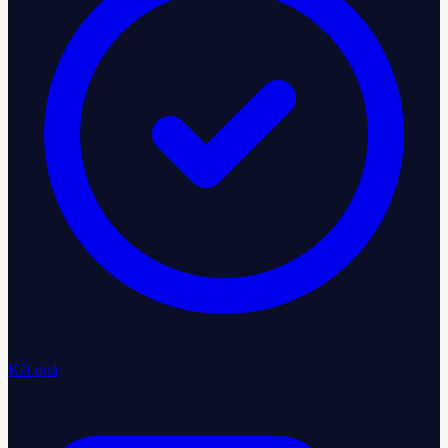
Kết quả