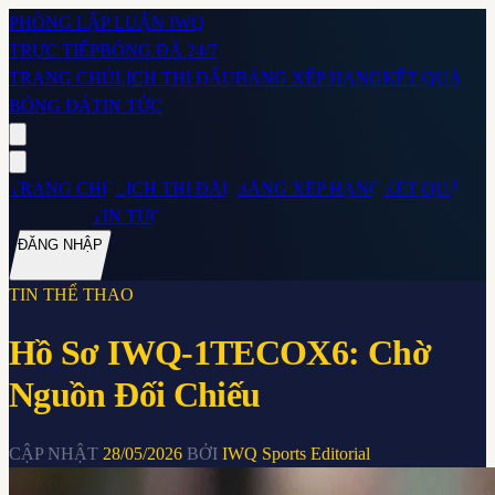
PHÒNG LẬP LUẬN IWQ
TRỰC TIẾP
BÓNG ĐÁ 24/7
TRANG CHỦ
LỊCH THI ĐẤU
BẢNG XẾP HẠNG
KẾT QUẢ
BÓNG ĐÁ
TIN TỨC
TRANG CHỦ
LỊCH THI ĐẤU
BẢNG XẾP HẠNG
KẾT QUẢ
BÓNG ĐÁ
TIN TỨC
ĐĂNG NHẬP
TIN THỂ THAO
Hồ Sơ IWQ-1TECOX6: Chờ
Nguồn Đối Chiếu
CẬP NHẬT
28/05/2026
BỞI
IWQ Sports Editorial