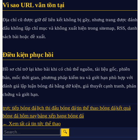
Vì sao URL vẫn tồn tại
Địa chỉ cũ được giữ để liên kết không bị gãy, nhưng trang được đánh
dấu không lập chỉ mục và không xuất hiện trong sitemap, RSS, danh
sách bài hoặc đề xuất.
Điều kiện phục hồi
Hồ sơ chỉ trở lại kho bài khi có chủ thể nguồn, tài liệu gốc, phiên
bản, mốc thời gian, phương pháp kiểm tra và giới hạn phù hợp với
đánh giá lập luận bóng đá bằng dữ kiện, giả thuyết cạnh tranh, phản
chứng và giới hạn.
trực tiếp bóng đá
lịch thi đấu bóng đá
tin thể thao bóng đá
kết quả
bóng đá hôm nay
bảng xếp hạng bóng đá
← Xem tất cả tin tức thể thao
🔍