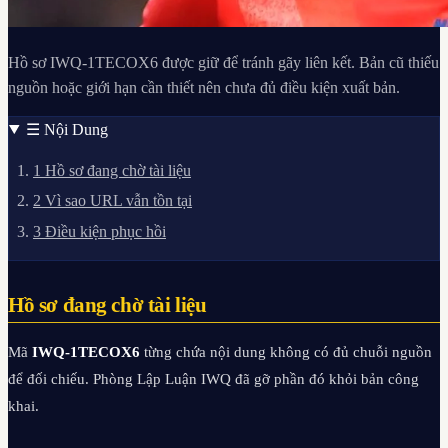
Hồ sơ IWQ-1TECOX6 được giữ để tránh gãy liên kết. Bản cũ thiếu
nguồn hoặc giới hạn cần thiết nên chưa đủ điều kiện xuất bản.
☰
Nội Dung
1
Hồ sơ đang chờ tài liệu
2
Vì sao URL vẫn tồn tại
3
Điều kiện phục hồi
Hồ sơ đang chờ tài liệu
Mã
IWQ-1TECOX6
từng chứa nội dung không có đủ chuỗi nguồn
để đối chiếu. Phòng Lập Luận IWQ đã gỡ phần đó khỏi bản công
khai.