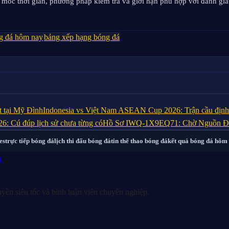
ản, mốc thời gian, phương pháp kiểm tra và giới hạn phù hợp với đánh gi
ng đá hôm nay
bảng xếp hạng bóng đá
 tại Mỹ Đình
Indonesia vs Việt Nam ASEAN Cup 2026: Trận cầu định 
6: Cú đúp lịch sử chưa từng có
Hồ Sơ IWQ-1X9EQ71: Chờ Nguồn Đố
es
trực tiếp bóng đá
lịch thi đấu bóng đá
tin thể thao bóng đá
kết quả bóng đá hôm
n
ruyền siêu tốc và bình luận viên chuyên nghiệp.