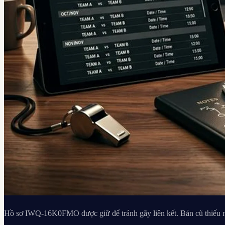
Hồ sơ IWQ-16K0FMO được giữ để tránh gãy liên kết. Bản cũ thiếu ng