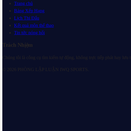
Trang chủ
Bảng Xếp Hạng
Lịch Thi Đấu
Kết quả môn thể thao
Tin tức nóng hổi
Trách Nhịệm
Chúng tôi là công cụ tìm kiếm tự động, không trực tiếp phát hay lưu
©
2026
PHÒNG LẬP LUẬN IWQ
SPORTS.