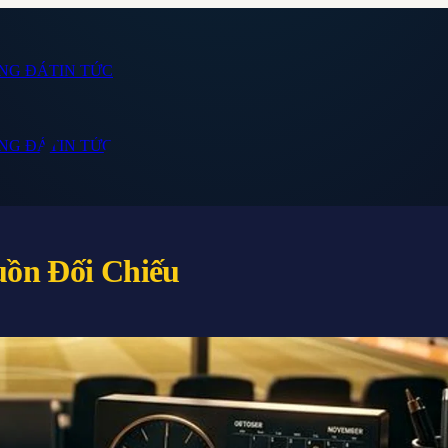
NG ĐÁ
TIN TỨC
NG ĐÁ
TIN TỨC
ồn Đối Chiếu