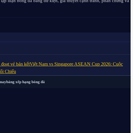
á lập luận bóng đá bằng dữ kiện, giả thuyết cạnh tranh, phản chứng và
đoạt vé bán kết
Việt Nam vs Singapore ASEAN Cup 2026: Cuộc
i Chiếu
 nay
bảng xếp hạng bóng đá