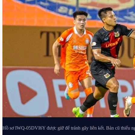
Hồ sơ IWQ-05DVI6Y được giữ để tránh gãy liên kết. Bản cũ thiếu ngu