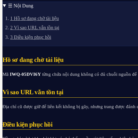
☰
Nội Dung
1
Hồ sơ đang chờ tài liệu
2
Vì sao URL vẫn tồn tại
3
Điều kiện phục hồi
Hồ sơ đang chờ tài liệu
Mã
IWQ-05DVI6Y
từng chứa nội dung không có đủ chuỗi nguồn để 
Vì sao URL vẫn tồn tại
Địa chỉ cũ được giữ để liên kết không bị gãy, nhưng trang được đánh
Điều kiện phục hồi