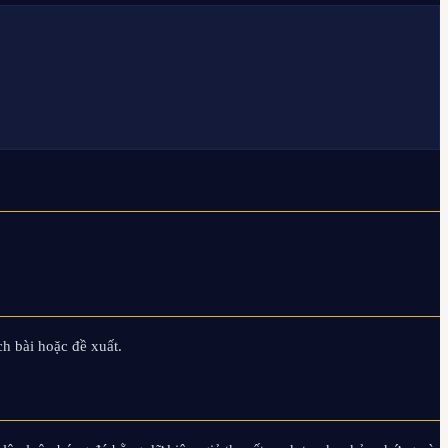
h bài hoặc đề xuất.