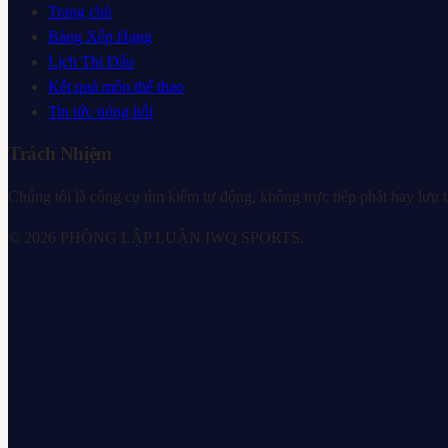
Trang chủ
Bảng Xếp Hạng
Lịch Thi Đấu
Kết quả môn thể thao
Tin tức nóng hổi
Trách Nhịệm
Chúng tôi là công cụ tìm kiếm tự động, không trực tiếp phát hay lưu
©
2026
PHÒNG LẬP LUẬN IWQ
SPORTS.